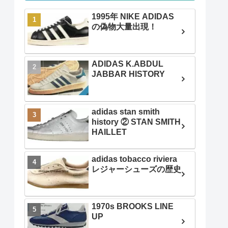
1995年 NIKE ADIDAS
の偽物大量出現！
ADIDAS K.ABDUL
JABBAR HISTORY
adidas stan smith
history ② STAN SMITH
HAILLET
adidas tobacco riviera
レジャーシューズの歴史
1970s BROOKS LINE
UP