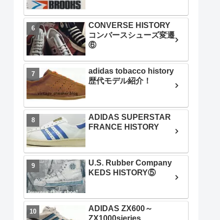
CONVERSE HISTORY
コンバースシューズ変遷
⑥
adidas tobacco history
歴代モデル紹介！
ADIDAS SUPERSTAR
FRANCE HISTORY
U.S. Rubber Company
KEDS HISTORY⑤
ADIDAS ZX600～
ZX1000sieries