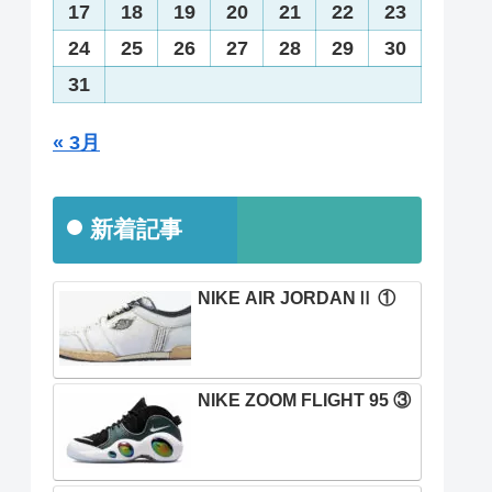
17
18
19
20
21
22
23
24
25
26
27
28
29
30
31
« 3月
新着記事
NIKE AIR JORDANⅡ ①
NIKE ZOOM FLIGHT 95 ③