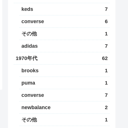
keds
7
converse
6
その他
1
adidas
7
1970年代
62
brooks
1
puma
1
converse
7
newbalance
2
その他
1