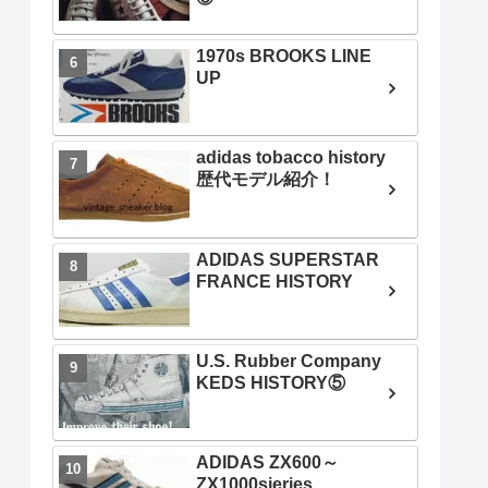
1970s BROOKS LINE
UP
adidas tobacco history
歴代モデル紹介！
ADIDAS SUPERSTAR
FRANCE HISTORY
U.S. Rubber Company
KEDS HISTORY⑤
ADIDAS ZX600～
ZX1000sieries