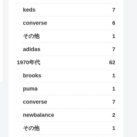
keds
7
converse
6
その他
1
adidas
7
1970年代
62
brooks
1
puma
1
converse
7
newbalance
2
その他
1