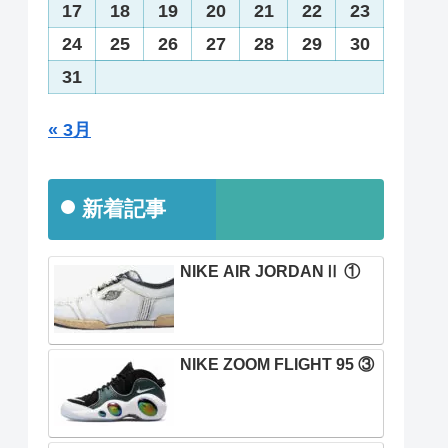
17
18
19
20
21
22
23
24
25
26
27
28
29
30
31
« 3月
新着記事
NIKE AIR JORDANⅡ ①
NIKE ZOOM FLIGHT 95 ③