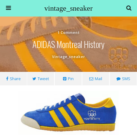
vintage_sneaker
1 Comment
ADIDAS Montreal History
Vintage_sneaker
Share
Tweet
Pin
Mail
SMS