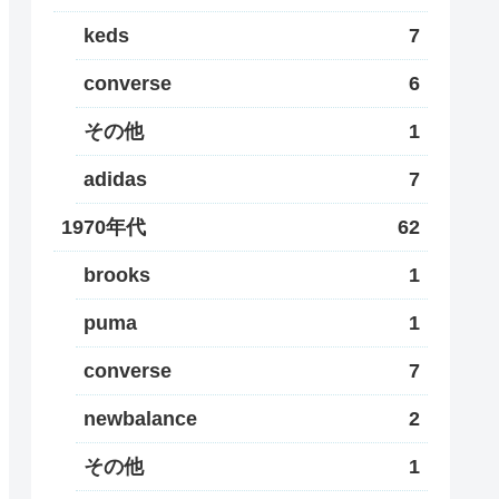
keds
7
converse
6
その他
1
adidas
7
1970年代
62
brooks
1
puma
1
converse
7
newbalance
2
その他
1