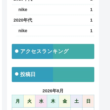
nike
1
2020年代
1
nike
1
アクセスランキング
投稿日
2026年8月
月
火
水
木
金
土
日