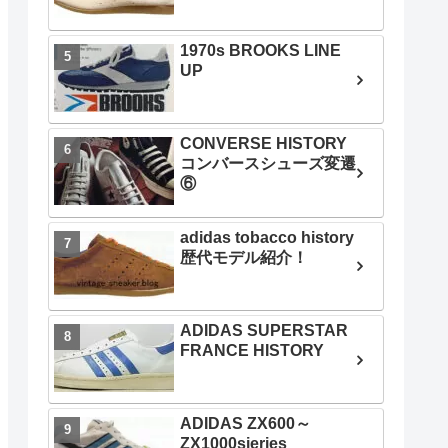
1970s BROOKS LINE
UP
CONVERSE HISTORY
コンバースシューズ変遷
⑥
adidas tobacco history
歴代モデル紹介！
ADIDAS SUPERSTAR
FRANCE HISTORY
ADIDAS ZX600～
ZX1000sieries