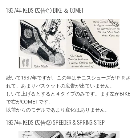
1937年 KEDS 広告①
BIKE
＆
COMET
続いて1937年ですが、この年はテニスシューズがＰＲさ
れて、あまりバスケットの広告が出ていません。
しいて上げるとすると４タイプのみです。まず左が
BIKE
で右が
COMET
です。
以前からのモデルであまり変化はありません。
1937年 KEDS 広告②
SPEEDER
&
SPRING-STEP