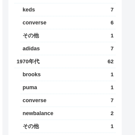
keds
7
converse
6
その他
1
adidas
7
1970年代
62
brooks
1
puma
1
converse
7
newbalance
2
その他
1