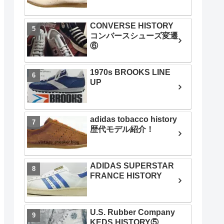
CONVERSE HISTORY
コンバースシューズ変遷
⑥
1970s BROOKS LINE
UP
adidas tobacco history
歴代モデル紹介！
ADIDAS SUPERSTAR
FRANCE HISTORY
U.S. Rubber Company
KEDS HISTORY⑤