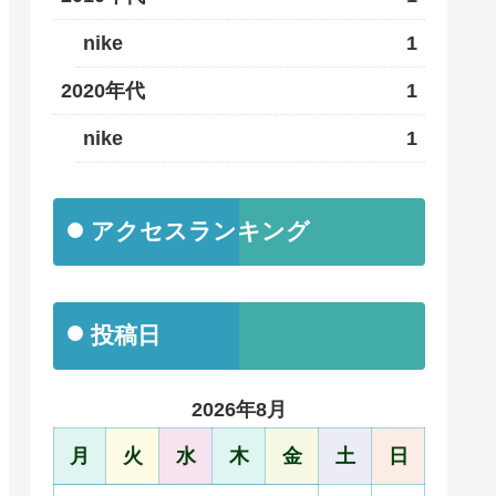
nike
1
2020年代
1
nike
1
アクセスランキング
投稿日
2026年8月
月
火
水
木
金
土
日