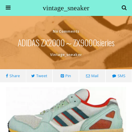
vintage_sneaker
No Comments
ADIDAS ZX2000～ZX9000sieries
Vintage_sneaker
Share
Tweet
Pin
Mail
SMS