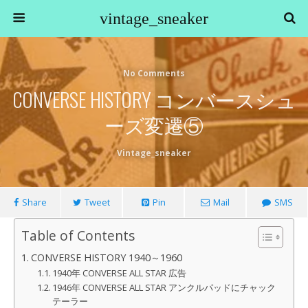
vintage_sneaker
No Comments
CONVERSE HISTORY コンバースシュ
ーズ変遷⑤
Vintage_sneaker
Share
Tweet
Pin
Mail
SMS
Table of Contents
CONVERSE HISTORY 1940～1960
1940年 CONVERSE ALL STAR 広告
1946年 CONVERSE ALL STAR アンクルパッドにチャック
テーラー