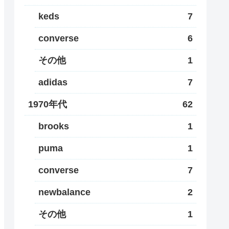
keds
7
converse
6
その他
1
adidas
7
1970年代
62
brooks
1
puma
1
converse
7
newbalance
2
その他
1