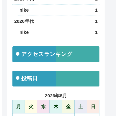
nike
1
2020年代
1
nike
1
アクセスランキング
投稿日
2026年8月
月
火
水
木
金
土
日