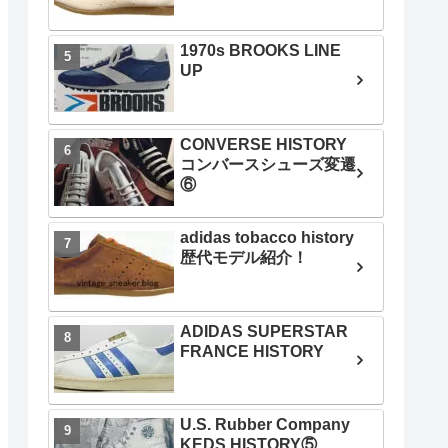
1970s BROOKS LINE
UP
CONVERSE HISTORY
コンバースシューズ変遷
⑥
adidas tobacco history
歴代モデル紹介！
ADIDAS SUPERSTAR
FRANCE HISTORY
U.S. Rubber Company
KEDS HISTORY⑤