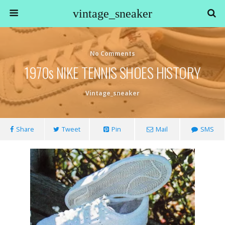
vintage_sneaker
No Comments
1970s NIKE TENNIS SHOES HISTORY
Vintage_sneaker
Share
Tweet
Pin
Mail
SMS