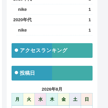
nike
1
2020年代
1
nike
1
アクセスランキング
投稿日
2026年8月
月
火
水
木
金
土
日