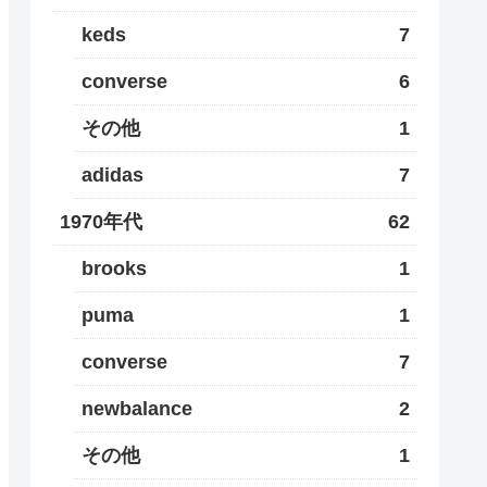
keds
7
converse
6
その他
1
adidas
7
1970年代
62
brooks
1
puma
1
converse
7
newbalance
2
その他
1