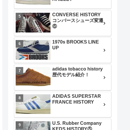
CONVERSE HISTORY
コンバースシューズ変遷
⑥
1970s BROOKS LINE
UP
adidas tobacco history
歴代モデル紹介！
ADIDAS SUPERSTAR
FRANCE HISTORY
U.S. Rubber Company
KEDS HISTORY⑤