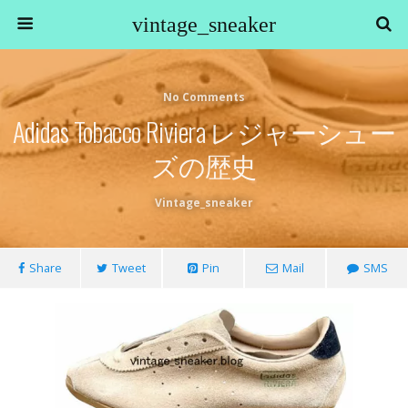
vintage_sneaker
No Comments
Adidas Tobacco Riviera レジャーシュー
ズの歴史
Vintage_sneaker
Share
Tweet
Pin
Mail
SMS